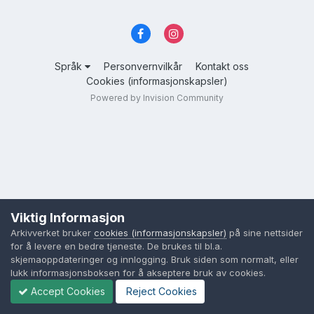
Språk
Personvernvilkår
Kontakt oss
Cookies (informasjonskapsler)
Powered by Invision Community
Viktig Informasjon
Arkivverket bruker
cookies (informasjonskapsler)
på sine nettsider
for å levere en bedre tjeneste. De brukes til bl.a.
skjemaoppdateringer og innlogging. Bruk siden som normalt, eller
lukk informasjonsboksen for å akseptere bruk av cookies.
Accept Cookies
Reject Cookies