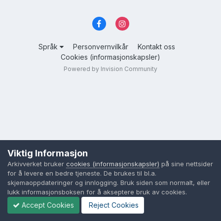
Språk
Personvernvilkår
Kontakt oss
Cookies (informasjonskapsler)
Powered by Invision Community
Viktig Informasjon
Arkivverket bruker
cookies (informasjonskapsler)
på sine nettsider
for å levere en bedre tjeneste. De brukes til bl.a.
skjemaoppdateringer og innlogging. Bruk siden som normalt, eller
lukk informasjonsboksen for å akseptere bruk av cookies.
Accept Cookies
Reject Cookies