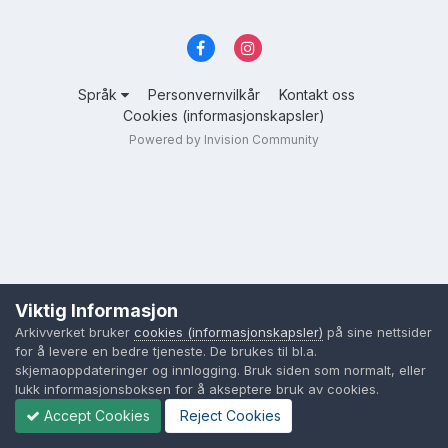
Språk
Personvernvilkår
Kontakt oss
Cookies (informasjonskapsler)
Powered by Invision Community
Viktig Informasjon
Arkivverket bruker
cookies (informasjonskapsler)
på sine nettsider
for å levere en bedre tjeneste. De brukes til bl.a.
skjemaoppdateringer og innlogging. Bruk siden som normalt, eller
lukk informasjonsboksen for å akseptere bruk av cookies.
Accept Cookies
Reject Cookies