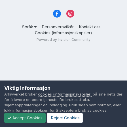
Språk
Personvernvilkår
Kontakt oss
Cookies (informasjonskapsler)
Powered by Invision Community
Viktig Informasjon
Arkivverket bruker
cookies (informasjonskapsler)
på sine nettsider
for å levere en bedre tjeneste. De brukes til bl.a.
skjemaoppdateringer og innlogging. Bruk siden som normalt, eller
lukk informasjonsboksen for å akseptere bruk av cookies.
Accept Cookies
Reject Cookies