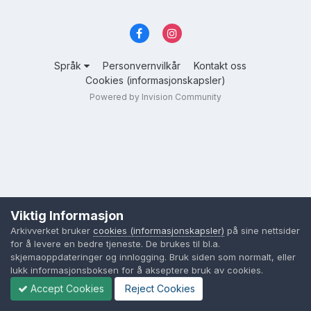
Språk
Personvernvilkår
Kontakt oss
Cookies (informasjonskapsler)
Powered by Invision Community
Viktig Informasjon
Arkivverket bruker
cookies (informasjonskapsler)
på sine nettsider
for å levere en bedre tjeneste. De brukes til bl.a.
skjemaoppdateringer og innlogging. Bruk siden som normalt, eller
lukk informasjonsboksen for å akseptere bruk av cookies.
Accept Cookies
Reject Cookies