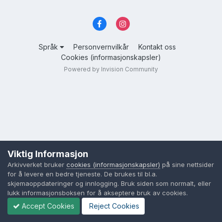
Språk
Personvernvilkår
Kontakt oss
Cookies (informasjonskapsler)
Powered by Invision Community
Viktig Informasjon
Arkivverket bruker
cookies (informasjonskapsler)
på sine nettsider
for å levere en bedre tjeneste. De brukes til bl.a.
skjemaoppdateringer og innlogging. Bruk siden som normalt, eller
lukk informasjonsboksen for å akseptere bruk av cookies.
Accept Cookies
Reject Cookies