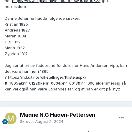
her
https://www.digitalarkivet.no/kb20061019010623
(på
herresiden)
Denne Johanne hadde følgende søsken.
Kristian 1825
Andreas 1827
Maren 1834
Ole 1822
Maria 1822
Zyprian 1817
Jeg ser at en av fadderene for Julius er Hans Andersen Vipa, kan
det være han her i 1865
?
https://rhd.uit.no/folketellinger/ftliste.aspx?
ft=1865&knr=0122&kenr=003&bnr=0018&lnr=000
aldersmessig så
kan vel også han være Johannes far, og at han er gift på nytt
Magne N.G Hagen-Pettersen
Skrevet
August 2, 2024