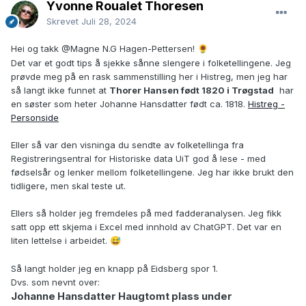
Yvonne Roualet Thoresen
Skrevet
Juli 28, 2024
Hei og takk
@Magne N.G Hagen-Pettersen
!
🌻
Det var et godt tips å sjekke sånne slengere i folketellingene. Jeg
prøvde meg på en rask sammenstilling her i Histreg, men jeg har
så langt ikke funnet at
Thorer Hansen født 1820 i Trøgstad
har
en søster som heter Johanne Hansdatter født ca. 1818.
Histreg -
Personside
Eller så var den visninga du sendte av folketellinga fra
Registreringsentral for Historiske data UiT god å lese - med
fødselsår og lenker mellom folketellingene. Jeg har ikke brukt den
tidligere, men skal teste ut.
Ellers så holder jeg fremdeles på med fadderanalysen. Jeg fikk
satt opp ett skjema i Excel med innhold av ChatGPT. Det var en
liten lettelse i arbeidet.
😅
Så langt holder jeg en knapp på Eidsberg spor 1.
Dvs. som nevnt over:
Johanne Hansdatter
Haugtomt plass under