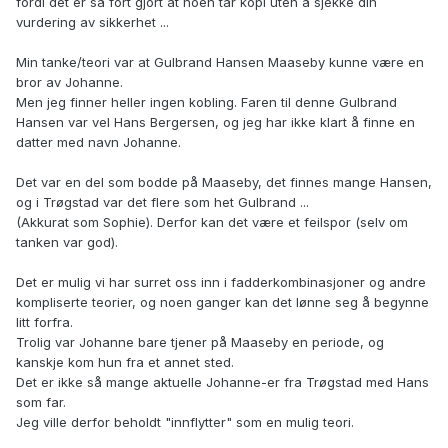
fordi det er så fort gjort at noen tar kopi uten å sjekke din
vurdering av sikkerhet ...
Min tanke/teori var at Gulbrand Hansen Maaseby kunne være en
bror av Johanne.
Men jeg finner heller ingen kobling. Faren til denne Gulbrand
Hansen var vel Hans Bergersen, og jeg har ikke klart å finne en
datter med navn Johanne.
Det var en del som bodde på Maaseby, det finnes mange Hansen,
og i Trøgstad var det flere som het Gulbrand ...
(Akkurat som Sophie). Derfor kan det være et feilspor (selv om
tanken var god).
Det er mulig vi har surret oss inn i fadderkombinasjoner og andre
kompliserte teorier, og noen ganger kan det lønne seg å begynne
litt forfra.
Trolig var Johanne bare tjener på Maaseby en periode, og
kanskje kom hun fra et annet sted.
Det er ikke så mange aktuelle Johanne-er fra Trøgstad med Hans
som far.
Jeg ville derfor beholdt "innflytter" som en mulig teori.