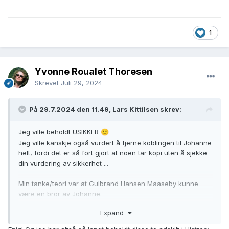
1
Yvonne Roualet Thoresen
Skrevet
Juli 29, 2024
På 29.7.2024 den 11.49, Lars Kittilsen skrev:
Jeg ville beholdt USIKKER
🙂
Jeg ville kanskje også vurdert å fjerne koblingen til Johanne
helt, fordi det er så fort gjort at noen tar kopi uten å sjekke
din vurdering av sikkerhet ...
Min tanke/teori var at Gulbrand Hansen Maaseby kunne
være en bror av Johanne.
Men jeg finner heller ingen kobling. Faren til denne
Expand
Gulbrand Hansen var vel Hans Bergersen, og jeg har ikke
klart å finne en datter med navn Johanne.