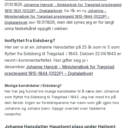
01.10.1825
Johanne Hansdr - Klokkerbok for Trøgstad prestegjeld
1815-1831 (0122P) - Digitalarkivet
. De får en ny
Johanne -
Ministerialbok for Trøgstad prestegjeld 1815-1844 (0122P) -
19.01.1826, men det synes jeg er for langt
Digitalarkivet
den
unna fødselsåret oppgitt i vielsen.
Innflyttet fra Eidsberg?
Her ser vi at en Johanne Hansdatter på 25 år som nr 5 som
flytter fra Eidsberg til Trøgstad i 1843. Datoen 22.09.1843 er
nevnt i kommentarfeltet. Hun gifter seg jo i
desember
Johanne Hansdr - Ministerialbok for Trøgstad
prestegjeld 1815-1844 (0122P) - Digitalarkivet
Mulige kandidater i Eidsberg?
Her har jeg funnet tre mulige kandidater til å være den Johanne
som flyttet fra Eidsberg til Trøgstad i 1843. Jeg har mest tro på
den første. Ingen av foreldreparene har navn som går igjen hos
Johanne og Johans barn. Oppgir oversikt over fadderne
nedenfor.
Johanne Hansdatter
Haugtomt plass under Høitomt