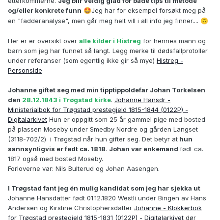
etterkommerne.
Jeg blir veldig glad for både tips til metode
og/eller konkrete funn
Jeg har for eksempel forsøkt meg på
🤩
en "fadderanalyse", men går meg helt vill i all info jeg finner....
🙃
Her er er oversikt over
alle kilder i Histreg
for hennes mann og
barn som jeg har funnet så langt. Legg merke til dødsfallprotoller
under referanser (som egentlig ikke gir så mye)
Histreg -
Personside
Johanne giftet seg med min tipptippoldefar Johan Torkelsen
den
28.12.1843 i Trøgstad kirke
.
Johanne Hansdr -
Ministerialbok for Trøgstad prestegjeld 1815-1844 (0122P) -
Digitalarkivet
Hun er oppgitt som 25 år gammel pige med bosted
på plassen Moseby under Smedby Nordre og gården Langset
(3118-702/2) i Trøgstad når hun gifter seg. Det betyr at
hun
sannsynligvis er født ca. 1818
.
Johan var enkemand
født ca.
1817 også med bosted Moseby.
Forloverne var:
Nils Bulterud og Johan Aasengen.
I Trøgstad fant jeg én mulig kandidat som jeg har sjekka ut
Johanne Hansdatter født 01.12.1820 Westli under Bingen av Hans
Andersen og Kirstine Christophersdatter
Johanne - Klokkerbok
for Trøgstad prestegjeld 1815-1831 (0122P) - Digitalarkivet
dør