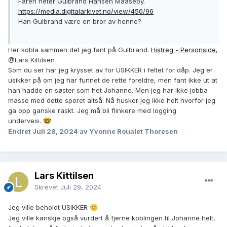
Faren heter Gulbrand Hansen Maaseby.
https://media.digitalarkivet.no/view/450/96
Han Gulbrand være en bror av henne?
Her kobla sammen det jeg fant på Gulbrand.
Histreg - Personside
,
@Lars Kittilsen
Som du ser har jeg krysset av for USIKKER i feltet for dåp. Jeg er
usikker på om jeg har funnet de rette foreldre, men fant ikke ut at
han hadde en søster som het Johanne. Men jeg har ikke jobba
masse med dette sporet altså. Nå husker jeg ikke helt hvorfor jeg
ga opp ganske raskt. Jeg må bli flinkere med logging
underveis.
🤓
Endret
Juli 28, 2024
av Yvonne Roualet Thoresen
Lars Kittilsen
Skrevet
Juli 29, 2024
Jeg ville beholdt USIKKER
🙂
Jeg ville kanskje også vurdert å fjerne koblingen til Johanne helt,