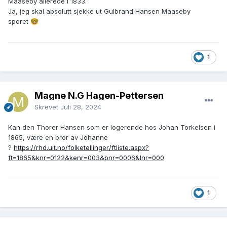
Maaseby allerede i 1833.
Ja, jeg skal absolutt sjekke ut Gulbrand Hansen Maaseby
sporet
🤓
1
Magne N.G Hagen-Pettersen
Skrevet
Juli 28, 2024
Kan den Thorer Hansen som er logerende hos Johan Torkelsen i
1865, være en bror av Johanne
?
https://rhd.uit.no/folketellinger/ftliste.aspx?
ft=1865&knr=0122&kenr=003&bnr=0006&lnr=000
1