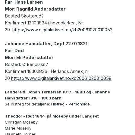
Far: Hans Larsen
Mor: Ragnild Andersdatter
Bosted Skotterud?
Konfirmert 12.10.1834 i hovedkirken, Nr.
29
https://www.digitalarkivet.no/kb20061020010052
Johanne Hansdatter, Døpt 22.07.1821
Far: Død
Mor: Eli Pedersdatter
Bosted: Ørkenplass?
Konfirmert 16.10.1836 i Herlands Annex, nr
20
https://www.digitalarkivet.no/kb20061020010058
Faddere til Johan Torkelsen 1817 - 1880 og Johanne
Hansdatter 1818 - 1863 barn
Se histreg for detaljene:
Histreg - Personside
Theodor - født 1844 på Moseby under Langset
Christian Moseby
Marie Moseby
Elisabeth Torper