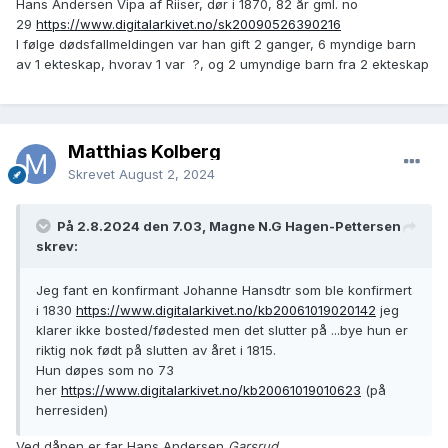
Hans Andersen Vipa af Riiser, dør i 1870, 82 år gml. no
29
https://www.digitalarkivet.no/sk20090526390216
I følge dødsfallmeldingen var han gift 2 ganger, 6 myndige barn
av 1 ekteskap, hvorav 1 var ?, og 2 umyndige barn fra 2 ekteskap
Matthias Kolberg
Skrevet
August 2, 2024
På 2.8.2024 den 7.03, Magne N.G Hagen-Pettersen
skrev:
Jeg fant en konfirmant Johanne Hansdtr som ble konfirmert
i 1830
https://www.digitalarkivet.no/kb20061019020142
jeg
klarer ikke bosted/fødested men det slutter på ...bye hun er
riktig nok født på slutten av året i 1815.
Hun døpes som no 73
her
https://www.digitalarkivet.no/kb20061019010623
(på
herresiden)
Ved dåpen er far Hans Andersen
Garsrud