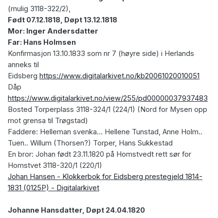
(mulig 3118-322/2)
,
Født 07.12.1818, Døpt 13.12.1818
Mor: Inger Andersdatter
Far: Hans Holmsen
Konfirmasjon 13.10.1833 som nr 7 (høyre side) i Herlands
anneks til
Eidsberg
https://www.digitalarkivet.no/kb20061020010051
Dåp
https://www.digitalarkivet.no/view/255/pd00000037937483
Bosted
Torperplass 3118-324/1 (224/1)
(Nord for Mysen opp
mot grensa til Trøgstad)
Faddere: Helleman svenka… Hellene Tunstad, Anne Holm..
Tuen..
Willum (Thorsen?) Torper
, Hans Sukkestad
En bror: Johan født 23.11.1820 på
Homstvedt rett sør for
Homstvet 3118-320/1 (220/1)
Johan Hansen - Klokkerbok for Eidsberg prestegjeld 1814-
1831 (0125P) - Digitalarkivet
Johanne Hansdatter, Døpt 24.04.1820