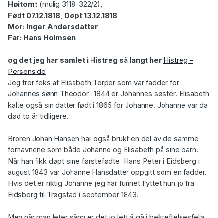
Høitomt
(mulig 3118-322/2)
,
Født 07.12.1818, Døpt 13.12.1818
Mor: Inger Andersdatter
Far: Hans Holmsen
og det jeg har samlet i Histreg så langt her
Histreg -
Personside
Jeg tror feks at Elisabeth Torper som var fadder for
Johannes sønn Theodor i 1844 er Johannes søster. Elisabeth
kalte også sin datter født i 1865 for Johanne. Johanne var da
død to år tidligere.
Broren Johan Hansen har også brukt en del av de samme
fornavnene som både Johanne og Elisabeth på sine barn.
Når han fikk døpt sine førstefødte Hans Peter i Eidsberg i
august 1843 var Johanne Hansdatter oppgitt som en fadder.
Hvis det er riktig Johanne jeg har funnet flyttet hun jo fra
Eidsberg til Trøgstad i september 1843.
Men når man leter sånn er det jo lett å gå i bekreftelsesfella.