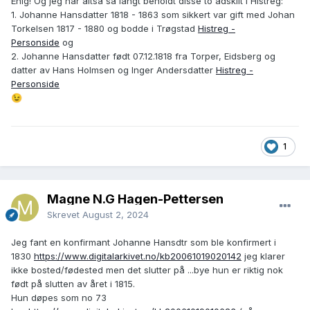
Enig! Og jeg har altså så langt beholdt disse to adskilt i Histreg:
1. Johanne Hansdatter 1818 - 1863 som sikkert var gift med Johan
Det var en del som bodde på Maaseby, det finnes mange
Torkelsen 1817 - 1880 og bodde i Trøgstad
Histreg -
Hansen, og i Trøgstad var det flere som het Gulbrand ...
Personside
og
(Akkurat som Sophie). Derfor kan det være et feilspor (selv
2. Johanne Hansdatter født 07.12.1818 fra Torper, Eidsberg og
om tanken var god).
datter av Hans Holmsen og Inger Andersdatter
Histreg -
Personside
Det er mulig vi har surret oss inn i fadderkombinasjoner og
😉
andre kompliserte teorier, og noen ganger kan det lønne
seg å begynne litt forfra.
Trolig var Johanne bare tjener på Maaseby en periode, og
kanskje kom hun fra et annet sted.
1
Det er ikke så mange aktuelle Johanne-er fra Trøgstad med
Hans som far.
Jeg ville derfor beholdt "innflytter" som en mulig teori.
Magne N.G Hagen-Pettersen
Skrevet
August 2, 2024
Jeg fant en konfirmant Johanne Hansdtr som ble konfirmert i
1830
https://www.digitalarkivet.no/kb20061019020142
jeg klarer
ikke bosted/fødested men det slutter på ...bye hun er riktig nok
født på slutten av året i 1815.
Hun døpes som no 73