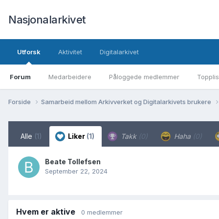
Nasjonalarkivet
Utforsk
Aktivitet
Digitalarkivet
Forum
Medarbeidere
Påloggede medlemmer
Topplis
Forside
Samarbeid mellom Arkivverket og Digitalarkivets brukere
Alle
(1)
Liker
(1)
Takk
(0)
Haha
(0)
Beate Tollefsen
September 22, 2024
Hvem er aktive
0 medlemmer