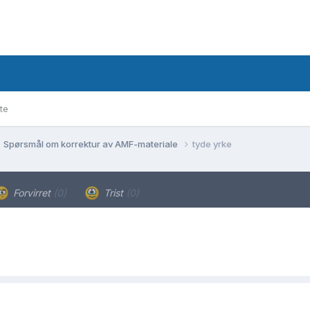
te
Spørsmål om korrektur av AMF-materiale
tyde yrke
Forvirret
(0)
Trist
(0)