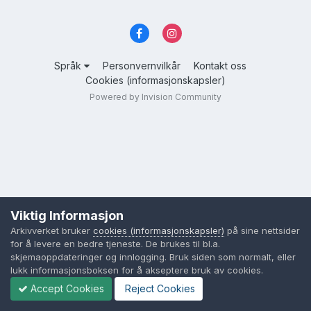
Språk
Personvernvilkår
Kontakt oss
Cookies (informasjonskapsler)
Powered by Invision Community
Viktig Informasjon
Arkivverket bruker
cookies (informasjonskapsler)
på sine nettsider
for å levere en bedre tjeneste. De brukes til bl.a.
skjemaoppdateringer og innlogging. Bruk siden som normalt, eller
lukk informasjonsboksen for å akseptere bruk av cookies.
Accept Cookies
Reject Cookies