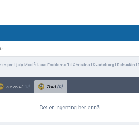
te
renger Hjelp Med Å Lese Fadderne Til Christina I Svarteborg I Bohuslän I 
Forvirret
(0)
Trist
(0)
Det er ingenting her ennå