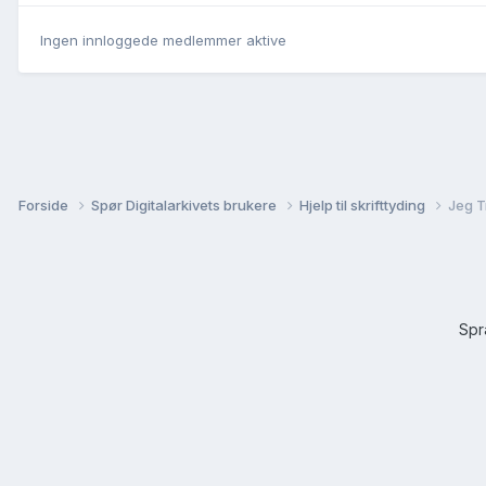
Ingen innloggede medlemmer aktive
Forside
Spør Digitalarkivets brukere
Hjelp til skrifttyding
Jeg T
Sp