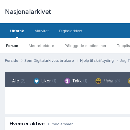
Nasjonalarkivet
Utforsk
Aktivitet
Digitalarkivet
Forum
Medarbeidere
Påloggede medlemmer
Topplis
Forside
Spør Digitalarkivets brukere
Hjelp til skrifttyding
Jeg T
Alle
(2)
Liker
(1)
Takk
(1)
Haha
(0)
Hvem er aktive
0 medlemmer