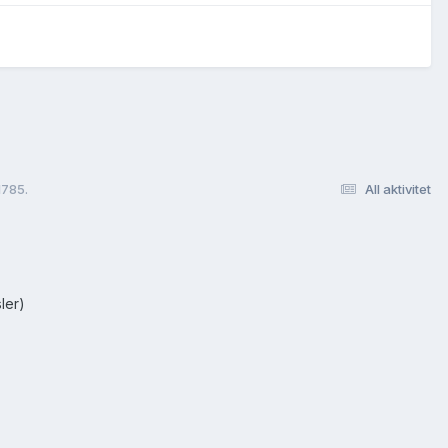
1785.
All aktivitet
ler)