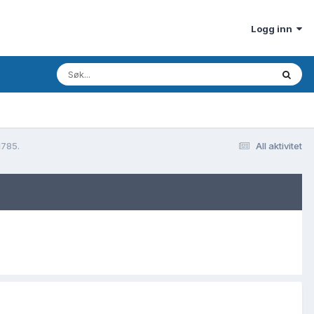
Logg inn
1785.
All aktivitet