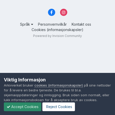
Språk
Personvernvilkår
Kontakt oss
Cookies (informasjonskapsler)
Powered by Invision Community
Viktig Informasjon
Arkivverket bruker
cookies (informasjonskapsler)
på sine nettsider
for å levere en bedre tjeneste. De brukes til bl.a.
skjemaoppdateringer og innlogging. Bruk siden som normalt, eller
lukk informasjonsboksen for å akseptere bruk av cookies.
Accept Cookies
Reject Cookies