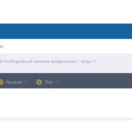
te
lk fra Ringerike på vidvanke (leilighetsfunn, "strays")
Forvirret
(0)
Trist
(0)