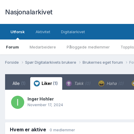
Nasjonalarkivet
Utforsk
Aktivitet
Digitalarkivet
Forum
Medarbeidere
Påloggede medlemmer
Topplis
Forside
Spør Digitalarkivets brukere
Brukernes eget forum
Fo
Alle
(1)
Liker
(1)
Takk
(0)
Haha
(0)
Inger Hohler
November 17, 2024
Hvem er aktive
0 medlemmer