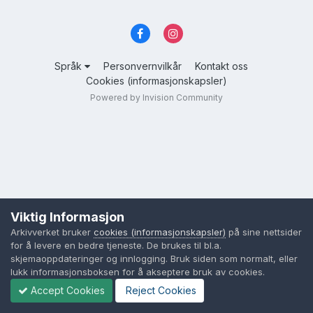
Språk
Personvernvilkår
Kontakt oss
Cookies (informasjonskapsler)
Powered by Invision Community
Viktig Informasjon
Arkivverket bruker
cookies (informasjonskapsler)
på sine nettsider
for å levere en bedre tjeneste. De brukes til bl.a.
skjemaoppdateringer og innlogging. Bruk siden som normalt, eller
lukk informasjonsboksen for å akseptere bruk av cookies.
Accept Cookies
Reject Cookies