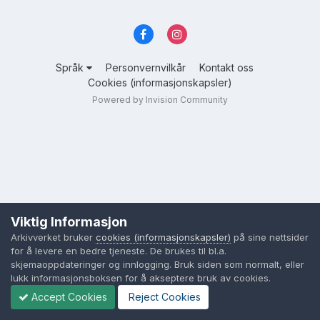
Språk
Personvernvilkår
Kontakt oss
Cookies (informasjonskapsler)
Powered by Invision Community
Viktig Informasjon
Arkivverket bruker
cookies (informasjonskapsler)
på sine nettsider
for å levere en bedre tjeneste. De brukes til bl.a.
skjemaoppdateringer og innlogging. Bruk siden som normalt, eller
lukk informasjonsboksen for å akseptere bruk av cookies.
Accept Cookies
Reject Cookies