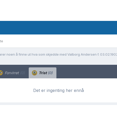
te
arer noen å finne ut hva som skjedde med Valborg Andersen f. 03.02.1902 
Forvirret
(0)
Trist
(0)
Det er ingenting her ennå