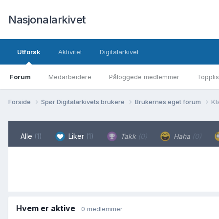
Nasjonalarkivet
Utforsk
Aktivitet
Digitalarkivet
Forum
Medarbeidere
Påloggede medlemmer
Topplis
Forside
Spør Digitalarkivets brukere
Brukernes eget forum
Kl
Alle
(1)
Liker
(1)
Takk
(0)
Haha
(0)
Hvem er aktive
0 medlemmer