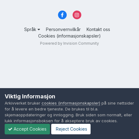
Språk
Personvernvilkår
Kontakt oss
Cookies (informasjonskapsler)
Powered by Invision Community
Viktig Informasjon
Arkivverket bruker
cookies (informasjonskapsler)
på sine nettsider
for å levere en bedre tjeneste. De brukes til bl.a.
skjemaoppdateringer og innlogging. Bruk siden som normalt, eller
lukk informasjonsboksen for å akseptere bruk av cookies.
Accept Cookies
Reject Cookies