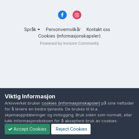
Språk
Personvernvilkår
Kontakt oss
Cookies (informasjonskapsler)
Powered by Invision Community
Viktig Informasjon
Arkivverket bruker
cookies (informasjonskapsler)
på sine nettsider
for å levere en bedre tjeneste. De brukes til bl.a.
skjemaoppdateringer og innlogging. Bruk siden som normalt, eller
lukk informasjonsboksen for å akseptere bruk av cookies.
Accept Cookies
Reject Cookies