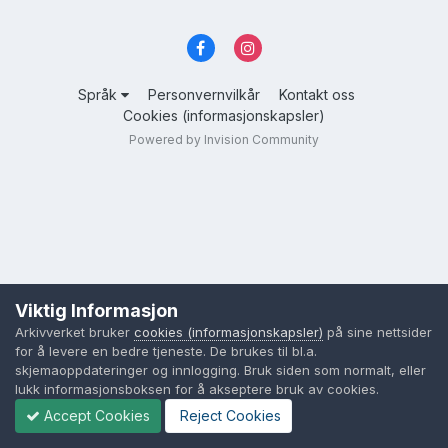
Språk
Personvernvilkår
Kontakt oss
Cookies (informasjonskapsler)
Powered by Invision Community
Viktig Informasjon
Arkivverket bruker
cookies (informasjonskapsler)
på sine nettsider
for å levere en bedre tjeneste. De brukes til bl.a.
skjemaoppdateringer og innlogging. Bruk siden som normalt, eller
lukk informasjonsboksen for å akseptere bruk av cookies.
Accept Cookies
Reject Cookies