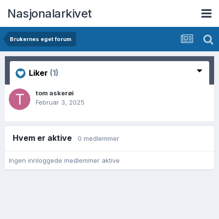
Nasjonalarkivet
Brukernes eget forum
Liker
(1)
tom askerøi
Februar 3, 2025
Hvem er aktive
0 medlemmer
Ingen innloggede medlemmer aktive