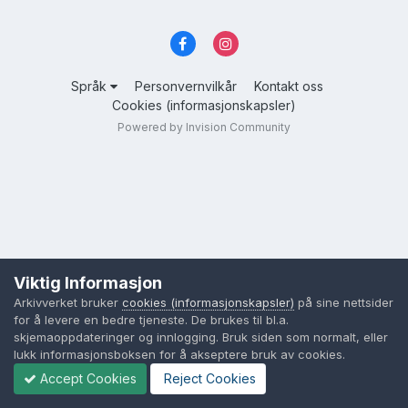
Språk
Personvernvilkår
Kontakt oss
Cookies (informasjonskapsler)
Powered by Invision Community
Viktig Informasjon
Arkivverket bruker
cookies (informasjonskapsler)
på sine nettsider
for å levere en bedre tjeneste. De brukes til bl.a.
skjemaoppdateringer og innlogging. Bruk siden som normalt, eller
lukk informasjonsboksen for å akseptere bruk av cookies.
Accept Cookies
Reject Cookies