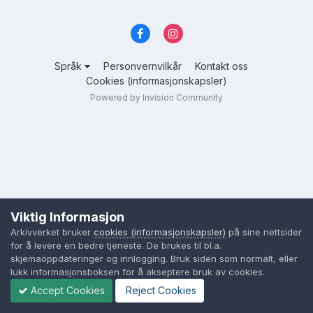
Språk
Personvernvilkår
Kontakt oss
Cookies (informasjonskapsler)
Powered by Invision Community
Viktig Informasjon
Arkivverket bruker
cookies (informasjonskapsler)
på sine nettsider
for å levere en bedre tjeneste. De brukes til bl.a.
skjemaoppdateringer og innlogging. Bruk siden som normalt, eller
lukk informasjonsboksen for å akseptere bruk av cookies.
Accept Cookies
Reject Cookies