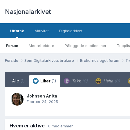
Nasjonalarkivet
Utforsk
Aktivitet
Digitalarkivet
Forum
Medarbeidere
Påloggede medlemmer
Topplis
Forside
Spør Digitalarkivets brukere
Brukernes eget forum
Tr
Alle
(1)
Liker
(1)
Takk
(0)
Haha
(0)
Johnsen Anita
Februar 24, 2025
Hvem er aktive
0 medlemmer