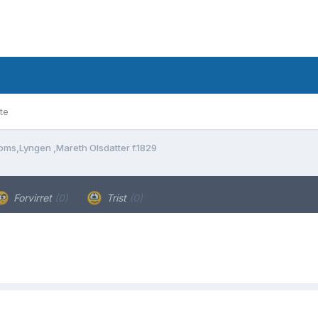
te
oms,Lyngen ,Mareth Olsdatter f.1829
Forvirret
(0)
Trist
(0)