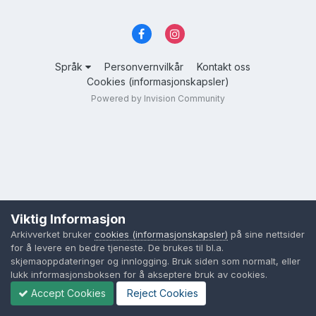
Språk
Personvernvilkår
Kontakt oss
Cookies (informasjonskapsler)
Powered by Invision Community
Viktig Informasjon
Arkivverket bruker
cookies (informasjonskapsler)
på sine nettsider
for å levere en bedre tjeneste. De brukes til bl.a.
skjemaoppdateringer og innlogging. Bruk siden som normalt, eller
lukk informasjonsboksen for å akseptere bruk av cookies.
Accept Cookies
Reject Cookies