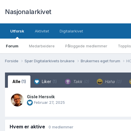
Nasjonalarkivet
Utforsk
Aktivitet
Digitalarkivet
Forum
Medarbeidere
Påloggede medlemmer
Topplis
Forside
Spør Digitalarkivets brukere
Brukernes eget forum
HO
Alle
(1)
Liker
(1)
Takk
(0)
Haha
(0)
Gisle Hersvik
Februar 27, 2025
Hvem er aktive
0 medlemmer