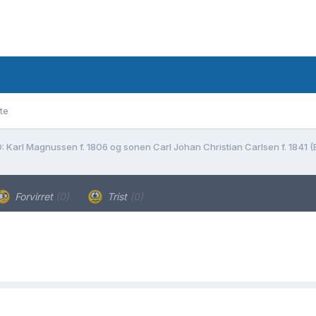
te
: Karl Magnussen f. 1806 og sonen Carl Johan Christian Carlsen f. 1841 (
Forvirret
(0)
Trist
(0)