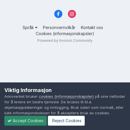
Språk
Personvernvilkår
Kontakt oss
Cookies (informasjonskapsler)
Powered by Invision Community
Viktig Informasjon
Arkivverket bruker
cookies (informasjonskapsler)
på sine nettsider
for å levere en bedre tjeneste. De brukes til bl.a.
skjemaoppdateringer og innlogging. Bruk siden som normalt, eller
lukk informasjonsboksen for å akseptere bruk av cookies.
Accept Cookies
Reject Cookies