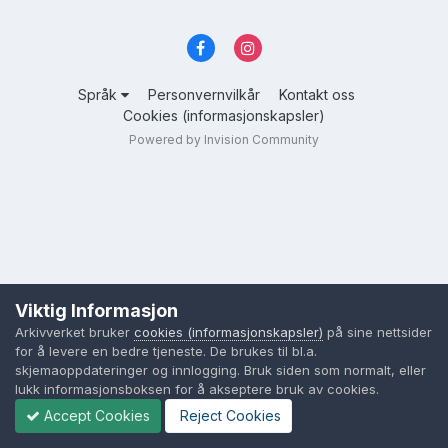
Språk
Personvernvilkår
Kontakt oss
Cookies (informasjonskapsler)
Powered by Invision Community
Viktig Informasjon
Arkivverket bruker
cookies (informasjonskapsler)
på sine nettsider
for å levere en bedre tjeneste. De brukes til bl.a.
skjemaoppdateringer og innlogging. Bruk siden som normalt, eller
lukk informasjonsboksen for å akseptere bruk av cookies.
Accept Cookies
Reject Cookies