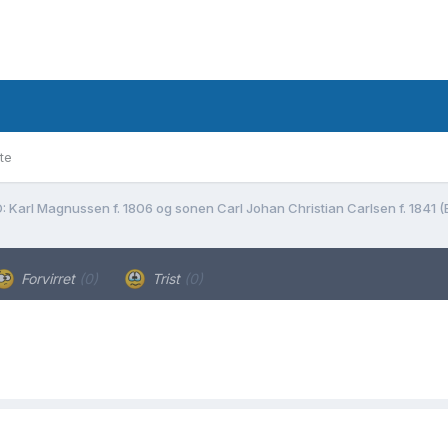
te
: Karl Magnussen f. 1806 og sonen Carl Johan Christian Carlsen f. 1841 (
Forvirret
(0)
Trist
(0)