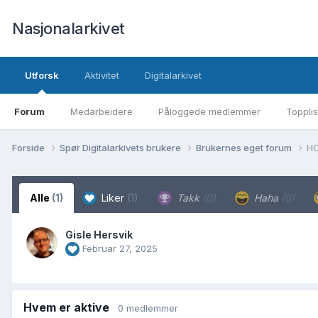
Nasjonalarkivet
Utforsk
Aktivitet
Digitalarkivet
Forum
Medarbeidere
Påloggede medlemmer
Topplis
Forside
Spør Digitalarkivets brukere
Brukernes eget forum
HO
Alle
(1)
Liker
(1)
Takk
(0)
Haha
(0)
Gisle Hersvik
Februar 27, 2025
Hvem er aktive
0 medlemmer