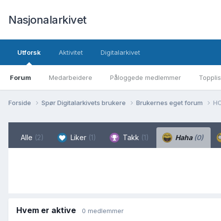
Nasjonalarkivet
Utforsk
Aktivitet
Digitalarkivet
Forum
Medarbeidere
Påloggede medlemmer
Topplis
Forside
Spør Digitalarkivets brukere
Brukernes eget forum
HO
Alle
(2)
Liker
(1)
Takk
(1)
Haha
(0)
Hvem er aktive
0 medlemmer