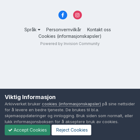
Språk
Personvernvilkår
Kontakt oss
Cookies (informasjonskapsler)
Powered by Invision Community
Viktig Informasjon
Arkivverket bruker
cookies (informasjonskapsler)
på sine nettsider
for å levere en bedre tjeneste. De brukes til bl.a.
skjemaoppdateringer og innlogging. Bruk siden som normalt, eller
lukk informasjonsboksen for å akseptere bruk av cookies.
Accept Cookies
Reject Cookies