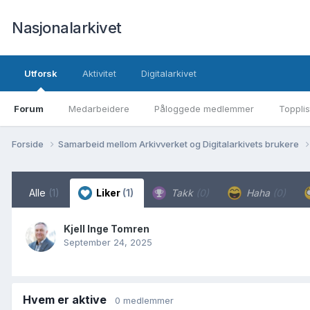
Nasjonalarkivet
Utforsk
Aktivitet
Digitalarkivet
Forum
Medarbeidere
Påloggede medlemmer
Topplis
Forside
Samarbeid mellom Arkivverket og Digitalarkivets brukere
Alle
(1)
Liker
(1)
Takk
(0)
Haha
(0)
Kjell Inge Tomren
September 24, 2025
Hvem er aktive
0 medlemmer