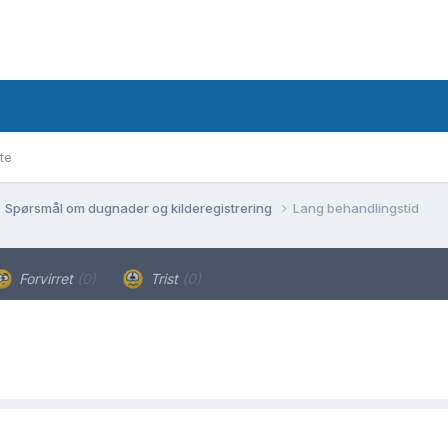
te
Spørsmål om dugnader og kilderegistrering
Lang behandlingstid
Forvirret
(0)
Trist
(0)