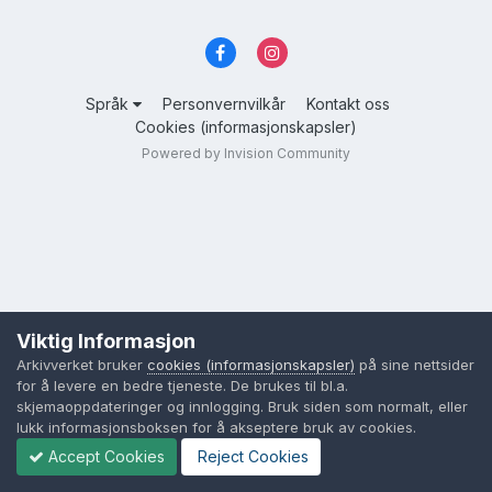
Språk
Personvernvilkår
Kontakt oss
Cookies (informasjonskapsler)
Powered by Invision Community
Viktig Informasjon
Arkivverket bruker
cookies (informasjonskapsler)
på sine nettsider
for å levere en bedre tjeneste. De brukes til bl.a.
skjemaoppdateringer og innlogging. Bruk siden som normalt, eller
lukk informasjonsboksen for å akseptere bruk av cookies.
Accept Cookies
Reject Cookies