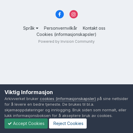
Språk
Personvernvilkår
Kontakt oss
Cookies (informasjonskapsler)
Powered by Invision Community
Viktig Informasjon
Arkivverket bruker
cookies (informasjonskapsler)
på sine nettsider
for å levere en bedre tjeneste. De brukes til bl.a.
skjemaoppdateringer og innlogging. Bruk siden som normalt, eller
lukk informasjonsboksen for å akseptere bruk av cookies.
Accept Cookies
Reject Cookies