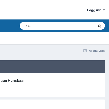
Logg inn
All aktivitet
stian Hunskaar