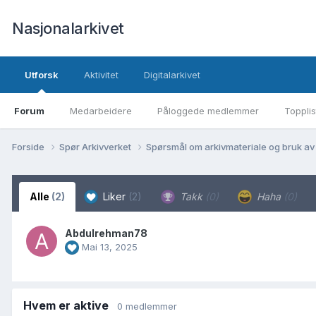
Nasjonalarkivet
Utforsk
Aktivitet
Digitalarkivet
Forum
Medarbeidere
Påloggede medlemmer
Topplis
Forside
Spør Arkivverket
Spørsmål om arkivmateriale og bruk av
Alle
(2)
Liker
(2)
Takk
(0)
Haha
(0)
Abdulrehman78
Mai 13, 2025
Hvem er aktive
0 medlemmer