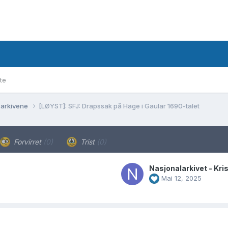
te
 arkivene
[LØYST]: SFJ: Drapssak på Hage i Gaular 1690-talet
Forvirret
(0)
Trist
(0)
Nasjonalarkivet - Kri
Mai 12, 2025