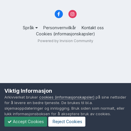
Språk
Personvernvilkår
Kontakt oss
Cookies (informasjonskapsler)
Powered by Invision Community
Viktig Informasjon
Arkivverket bruker
cookies (informasjonskapsler)
på sine nettsider
for å levere en bedre tjeneste. De brukes til bl.a.
skjemaoppdateringer og innlogging. Bruk siden som normalt, eller
lukk informasjonsboksen for å akseptere bruk av cookies.
Accept Cookies
Reject Cookies