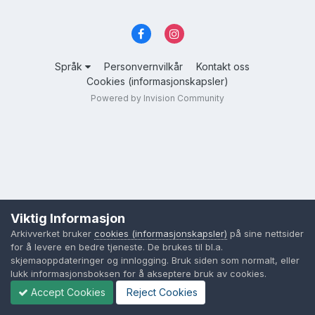
Språk
Personvernvilkår
Kontakt oss
Cookies (informasjonskapsler)
Powered by Invision Community
Viktig Informasjon
Arkivverket bruker
cookies (informasjonskapsler)
på sine nettsider
for å levere en bedre tjeneste. De brukes til bl.a.
skjemaoppdateringer og innlogging. Bruk siden som normalt, eller
lukk informasjonsboksen for å akseptere bruk av cookies.
Accept Cookies
Reject Cookies