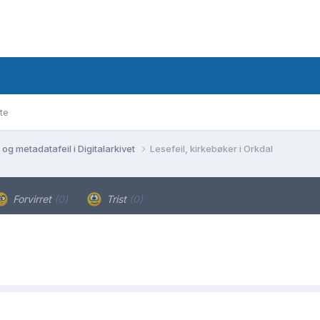
te
og metadatafeil i Digitalarkivet
Lesefeil, kirkebøker i Orkdal
Forvirret
(0)
Trist
(0)