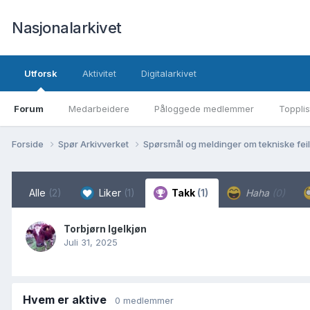
Nasjonalarkivet
Utforsk
Aktivitet
Digitalarkivet
Forum
Medarbeidere
Påloggede medlemmer
Topplis
Forside
Spør Arkivverket
Spørsmål og meldinger om tekniske feil 
Alle
(2)
Liker
(1)
Takk
(1)
Haha
(0)
Torbjørn Igelkjøn
Juli 31, 2025
Hvem er aktive
0 medlemmer