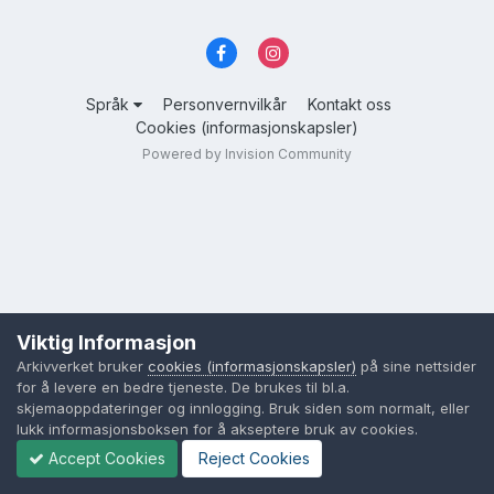
Språk
Personvernvilkår
Kontakt oss
Cookies (informasjonskapsler)
Powered by Invision Community
Viktig Informasjon
Arkivverket bruker
cookies (informasjonskapsler)
på sine nettsider
for å levere en bedre tjeneste. De brukes til bl.a.
skjemaoppdateringer og innlogging. Bruk siden som normalt, eller
lukk informasjonsboksen for å akseptere bruk av cookies.
Accept Cookies
Reject Cookies