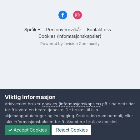
Språk
Personvernvilkår
Kontakt oss
Cookies (informasjonskapsler)
Powered by Invision Community
Viktig Informasjon
Arkivverket bruker
cookies (informasjonskapsler)
på sine nettsider
for å levere en bedre tjeneste. De brukes til bl.a.
skjemaoppdateringer og innlogging. Bruk siden som normalt, eller
lukk informasjonsboksen for å akseptere bruk av cookies.
Accept Cookies
Reject Cookies