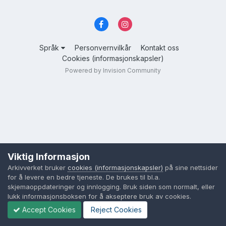
Språk
Personvernvilkår
Kontakt oss
Cookies (informasjonskapsler)
Powered by Invision Community
Viktig Informasjon
Arkivverket bruker
cookies (informasjonskapsler)
på sine nettsider
for å levere en bedre tjeneste. De brukes til bl.a.
skjemaoppdateringer og innlogging. Bruk siden som normalt, eller
lukk informasjonsboksen for å akseptere bruk av cookies.
Accept Cookies
Reject Cookies