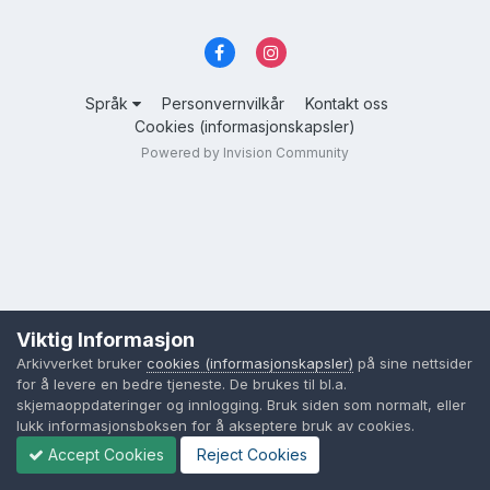
Språk
Personvernvilkår
Kontakt oss
Cookies (informasjonskapsler)
Powered by Invision Community
Viktig Informasjon
Arkivverket bruker
cookies (informasjonskapsler)
på sine nettsider
for å levere en bedre tjeneste. De brukes til bl.a.
skjemaoppdateringer og innlogging. Bruk siden som normalt, eller
lukk informasjonsboksen for å akseptere bruk av cookies.
Accept Cookies
Reject Cookies