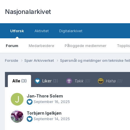
Nasjonalarkivet
Utforsk
Aktivitet
Digitalarkivet
Forum
Medarbeidere
Påloggede medlemmer
Topplis
Forside
Spør Arkivverket
Spørsmål og meldinger om tekniske feil 
Alle
(3)
Liker
(3)
Takk
(0)
Haha
(0)
Jan-Thore Solem
September 16, 2025
Torbjørn Igelkjøn
September 14, 2025