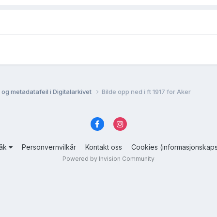
og metadatafeil i Digitalarkivet
Bilde opp ned i ft 1917 for Aker
råk
Personvernvilkår
Kontakt oss
Cookies (informasjonskaps
Powered by Invision Community