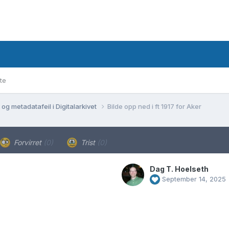
te
og metadatafeil i Digitalarkivet
Bilde opp ned i ft 1917 for Aker
Forvirret
(0)
Trist
(0)
Dag T. Hoelseth
September 14, 2025