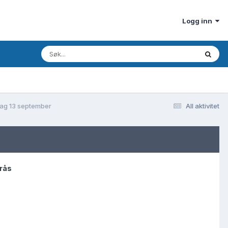
Logg inn
rdag 13 september
All aktivitet
rås