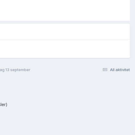
rdag 13 september
All aktivitet
ler)