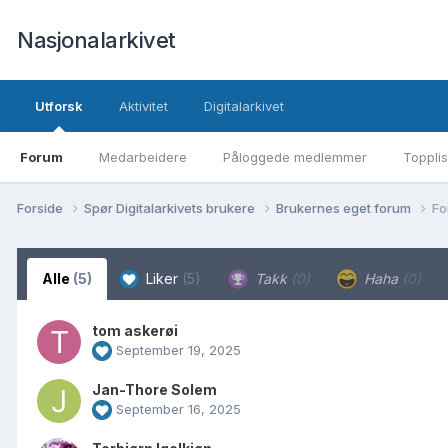
Nasjonalarkivet
Utforsk
Aktivitet
Digitalarkivet
Forum
Medarbeidere
Påloggede medlemmer
Topplis
Forside
Spør Digitalarkivets brukere
Brukernes eget forum
Fo
Alle
(5)
Liker
(5)
Takk
(0)
Haha
(0)
tom askerøi
September 19, 2025
Jan-Thore Solem
September 16, 2025