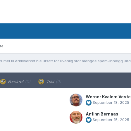
te
rumet til Arkivverket ble utsatt for uvanlig stor mengde spam-innlegg lø
Forvirret
(0)
Trist
(0)
Werner Kvalem Veste
September 18, 2025
Anfinn Bernaas
September 15, 2025