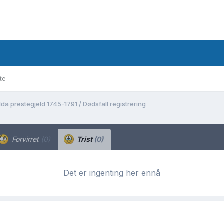
te
lda prestegjeld 1745-1791 / Dødsfall registrering
Forvirret
(0)
Trist
(0)
Det er ingenting her ennå