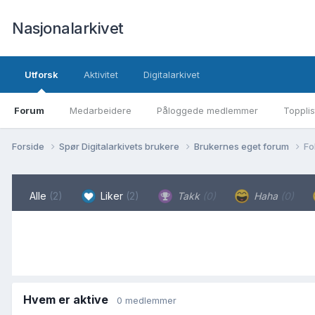
Nasjonalarkivet
Utforsk
Aktivitet
Digitalarkivet
Forum
Medarbeidere
Påloggede medlemmer
Topplis
Forside
Spør Digitalarkivets brukere
Brukernes eget forum
Fo
Alle
(2)
Liker
(2)
Takk
(0)
Haha
(0)
Hvem er aktive
0 medlemmer