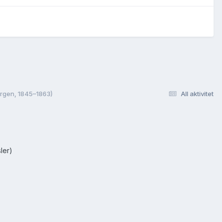
ergen, 1845–1863)
All aktivitet
ler)