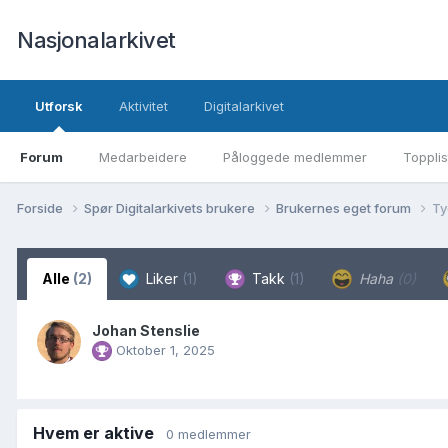
Nasjonalarkivet
Utforsk
Aktivitet
Digitalarkivet
Forum
Medarbeidere
Påloggede medlemmer
Topplis
Forside
Spør Digitalarkivets brukere
Brukernes eget forum
Ty
Alle
(2)
Liker
(1)
Takk
(1)
Haha
(0)
Johan Stenslie
Oktober 1, 2025
Hvem er aktive
0 medlemmer