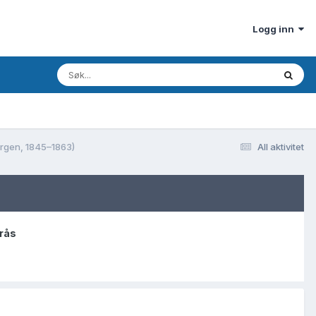
Logg inn
ergen, 1845–1863)
All aktivitet
rås