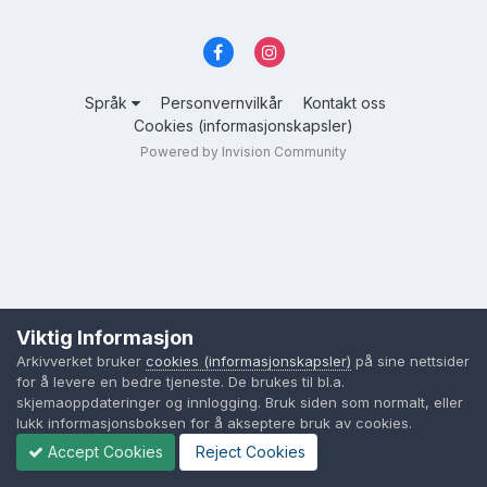
Språk
Personvernvilkår
Kontakt oss
Cookies (informasjonskapsler)
Powered by Invision Community
Viktig Informasjon
Arkivverket bruker
cookies (informasjonskapsler)
på sine nettsider
for å levere en bedre tjeneste. De brukes til bl.a.
skjemaoppdateringer og innlogging. Bruk siden som normalt, eller
lukk informasjonsboksen for å akseptere bruk av cookies.
Accept Cookies
Reject Cookies