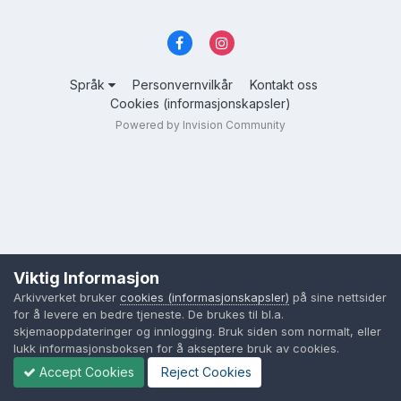
Språk
Personvernvilkår
Kontakt oss
Cookies (informasjonskapsler)
Powered by Invision Community
Viktig Informasjon
Arkivverket bruker
cookies (informasjonskapsler)
på sine nettsider
for å levere en bedre tjeneste. De brukes til bl.a.
skjemaoppdateringer og innlogging. Bruk siden som normalt, eller
lukk informasjonsboksen for å akseptere bruk av cookies.
Accept Cookies
Reject Cookies