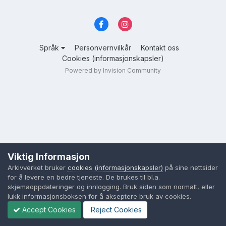
Språk
Personvernvilkår
Kontakt oss
Cookies (informasjonskapsler)
Powered by Invision Community
Viktig Informasjon
Arkivverket bruker
cookies (informasjonskapsler)
på sine nettsider
for å levere en bedre tjeneste. De brukes til bl.a.
skjemaoppdateringer og innlogging. Bruk siden som normalt, eller
lukk informasjonsboksen for å akseptere bruk av cookies.
Accept Cookies
Reject Cookies