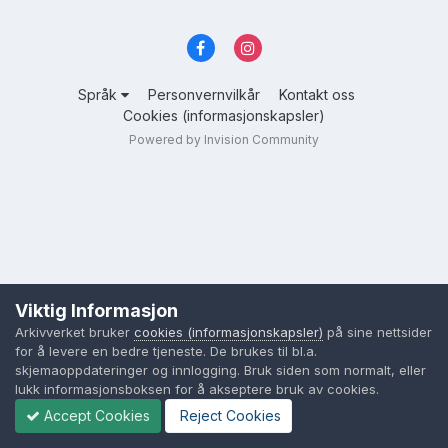
Språk
Personvernvilkår
Kontakt oss
Cookies (informasjonskapsler)
Powered by Invision Community
Viktig Informasjon
Arkivverket bruker
cookies (informasjonskapsler)
på sine nettsider
for å levere en bedre tjeneste. De brukes til bl.a.
skjemaoppdateringer og innlogging. Bruk siden som normalt, eller
lukk informasjonsboksen for å akseptere bruk av cookies.
Accept Cookies
Reject Cookies