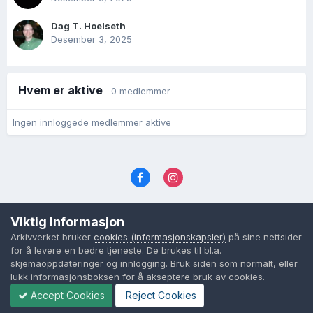
Dag T. Hoelseth
Desember 3, 2025
Hvem er aktive
0 medlemmer
Ingen innloggede medlemmer aktive
Språk
Personvernvilkår
Kontakt oss
Viktig Informasjon
Cookies (informasjonskapsler)
Arkivverket bruker
cookies (informasjonskapsler)
på sine nettsider
Powered by Invision Community
for å levere en bedre tjeneste. De brukes til bl.a.
skjemaoppdateringer og innlogging. Bruk siden som normalt, eller
lukk informasjonsboksen for å akseptere bruk av cookies.
Accept Cookies
Reject Cookies