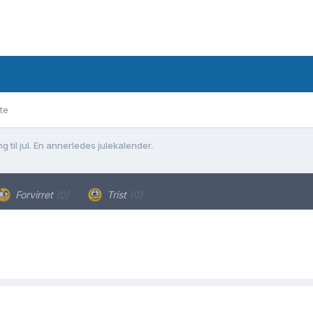
te
ng til jul. En annerledes julekalender.
Forvirret
(0)
Trist
(0)