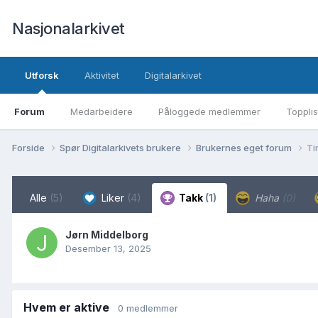
Nasjonalarkivet
Utforsk
Aktivitet
Digitalarkivet
Forum
Medarbeidere
Påloggede medlemmer
Topplis
Forside
Spør Digitalarkivets brukere
Brukernes eget forum
Ti
Alle
(5)
Liker
(4)
Takk
(1)
Haha
(0)
Jørn Middelborg
Desember 13, 2025
Hvem er aktive
0 medlemmer