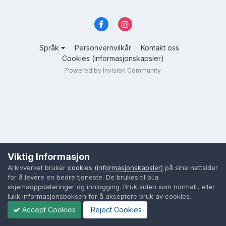
Språk
Personvernvilkår
Kontakt oss
Cookies (informasjonskapsler)
Powered by Invision Community
Viktig Informasjon
Arkivverket bruker
cookies (informasjonskapsler)
på sine nettsider
for å levere en bedre tjeneste. De brukes til bl.a.
skjemaoppdateringer og innlogging. Bruk siden som normalt, eller
lukk informasjonsboksen for å akseptere bruk av cookies.
Accept Cookies
Reject Cookies